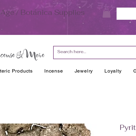
Age / Botánica Supplies
teric Products
Incense
Jewelry
Loyalty
G
Pyri