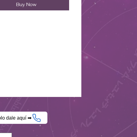
os", encontrado
Buy Now
cipalmente en España, Perú y
dos Unidos.
e riqueza, prosperidad y éxito,
ismo tiempo que protege
ra energías negativas y
aminantes ambientales.
iado al chakra del plexo
r, potenciando la confianza, la
za de voluntad y la
vación.
ficioso para los signos Leo,
s y Sagitario.
olo dale aquí ➡