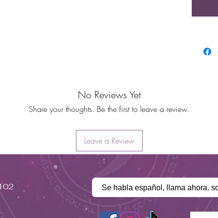
Tont
prin
Esta
Atra
al m
cont
cont
Asoc
sola
No Reviews Yet
fuer
Share your thoughts. Be the first to leave a review.
moti
Bene
Arie
Leave a Review
#102
Se habla español, llama ahora. s